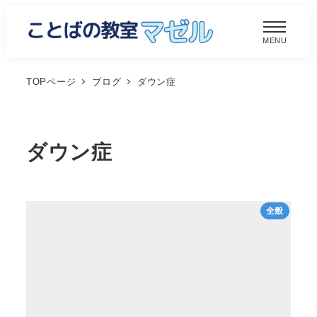
メ
イ
MENU
ン
コ
TOPページ
ブログ
ダウン症
ン
テ
ン
ダウン症
ツ
へ
移
全般
動