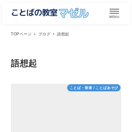
メ
イ
MENU
ン
コ
TOPページ
ブログ
語想起
ン
テ
ン
語想起
ツ
へ
移
ことば・発達 / ことばあそび
動