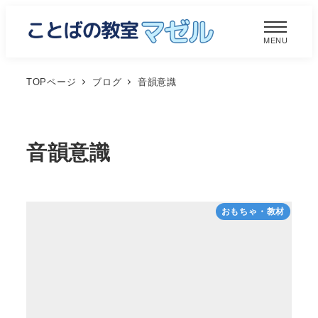
メ
イ
MENU
ン
コ
TOPページ
ブログ
音韻意識
ン
テ
ン
音韻意識
ツ
へ
移
おもちゃ・教材
動