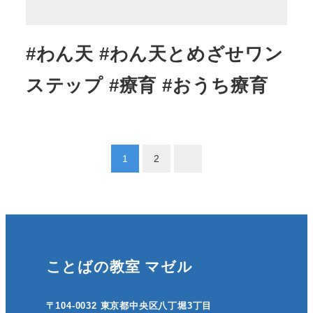
#わん天 #わん天とめざせワン
ステップ #療育 #おうち療育
投
1
2
稿
の
ペ
ことばの教室 マゼル
ー
ジ
〒104-0032 東京都中央区八丁堀3丁目