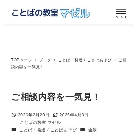
メ
イ
MENU
ン
コ
ン
テ
ン
TOPページ
ブログ
ことば・発達 / ことばあそび
ご相
ツ
談内容を一気見！
へ
移
動
ご相談内容を一気見！
2026年2月20日
2026年4月3日
投稿日
更新日
ことばの教室 マゼル
著
カテゴリー
カテゴリー
ことば・発達 / ことばあそび
全般
者