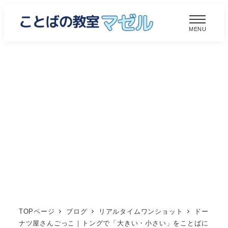
メ
イ
MENU
ン
コ
ン
テ
ン
ツ
へ
移
動
TOPページ
ブログ
リアルタイムワンショット
ドー
ナツ屋さんごっこ｜トングで「大きい・小さい」をことばに