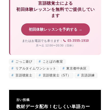
言語聴覚士による
初回体験レッスンを無料でご提供してい
ます
初回体験レッスンを予約する →
📞 03-3555-1910
またはお電話でも承ります：
月〜土 12:00〜20:30（日休）
ごっこ遊び
ことばの教室
リアルタイムワンショット
東京都中央区
言語聴覚士
言語聴覚士（ST）
言語訓練
古い投稿
教材データ配布！むしくい単語カー