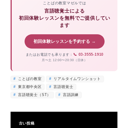
ことばの教室マゼルでは
言語聴覚士による
初回体験レッスンを無料でご提供してい
ます
初回体験レッスンを予約する →
📞 03-3555-1910
またはお電話でも承ります：
月〜土 12:00〜20:30（日休）
ことばの教室
リアルタイムワンショット
東京都中央区
言語聴覚士
言語聴覚士（ST）
言語訓練
古い投稿