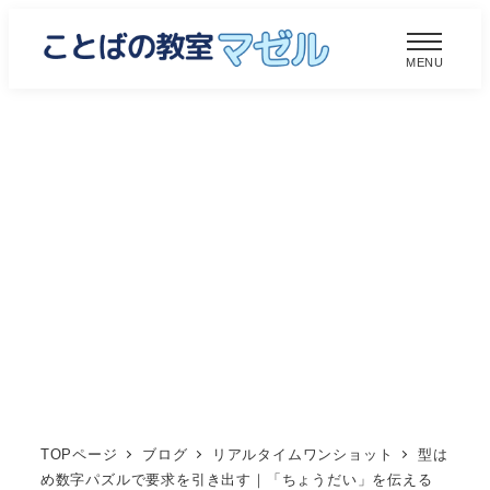
メ
イ
MENU
ン
コ
ン
テ
ン
ツ
へ
移
動
TOPページ
ブログ
リアルタイムワンショット
型は
め数字パズルで要求を引き出す｜「ちょうだい」を伝える