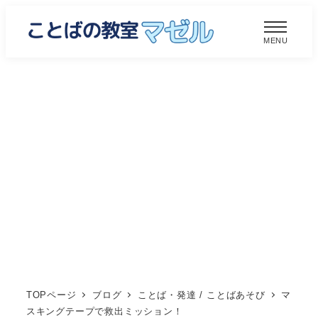
メ
イ
MENU
ン
コ
ン
テ
ン
ツ
へ
移
動
TOPページ
ブログ
ことば・発達 / ことばあそび
マ
スキングテープで救出ミッション！