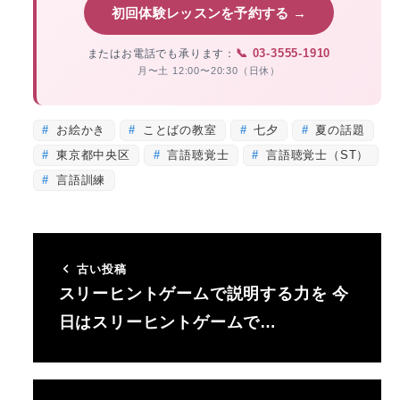
初回体験レッスンを予約する →
📞 03-3555-1910
またはお電話でも承ります：
月〜土 12:00〜20:30（日休）
お絵かき
ことばの教室
七夕
夏の話題
東京都中央区
言語聴覚士
言語聴覚士（ST）
言語訓練
古い投稿
スリーヒントゲームで説明する力を 今
日はスリーヒントゲームで…