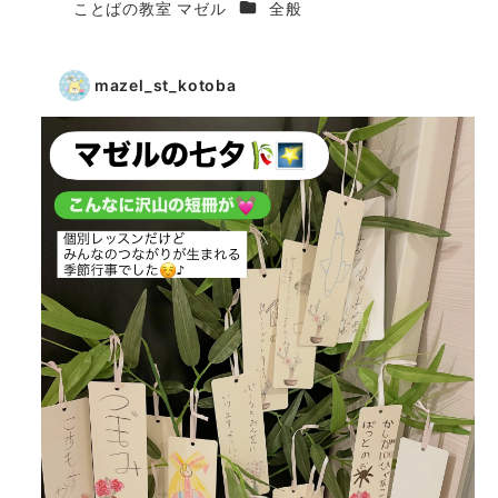
カテゴリー
ことばの教室 マゼル
全般
著
者
mazel_st_kotoba