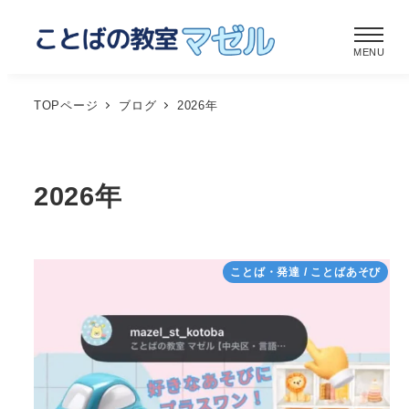
メ
イ
MENU
ン
コ
TOPページ
ブログ
2026年
ン
テ
ン
2026年
ツ
へ
移
ことば・発達 / ことばあそび
動