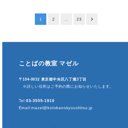
投
1
2
…
23
稿
の
ペ
ことばの教室 マゼル
ー
ジ
〒104-0032 東京都中央区八丁堀3丁目
※詳しい住所はご予約の際にお知らせいたします。
送
Tel:
03-3555-1910
り
Email:
mazel@kotobanokyoushitsu.jp