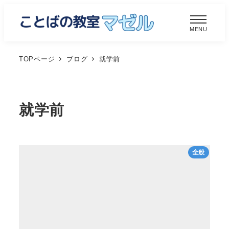
メ
イ
MENU
ン
コ
TOPページ
ブログ
就学前
ン
テ
ン
就学前
ツ
へ
移
全般
動