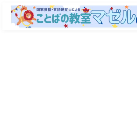
メ
イ
ン
コ
ン
テ
ン
ツ
へ
移
動