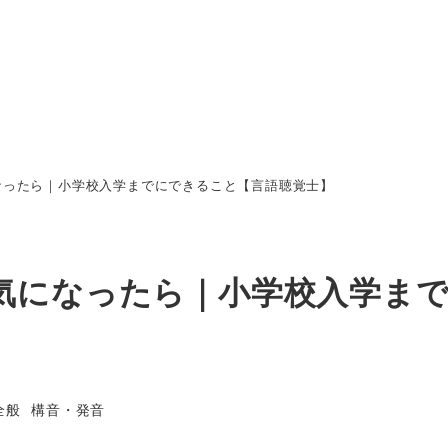
なったら｜小学校入学までにできること【言語聴覚士】
気になったら｜小学校入学ま
カテゴリー
カテゴリー
全般
構音・発音