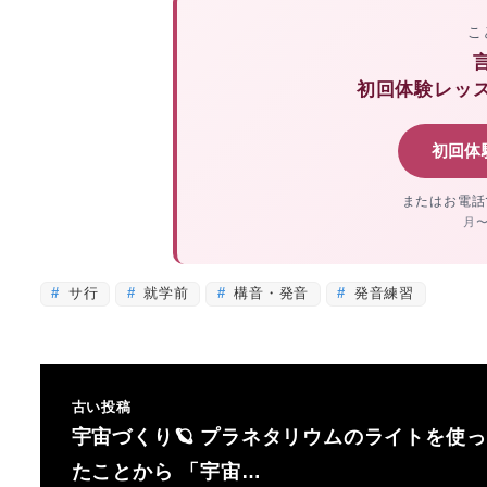
こ
初回体験レッ
初回体
またはお電話
月〜
サ行
就学前
構音・発音
発音練習
古い投稿
宇宙づくり🪐 プラネタリウムのライトを使っ
たことから 「宇宙…