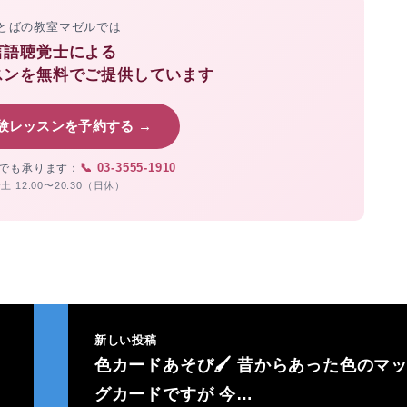
とばの教室マゼルでは
言語聴覚士による
スンを無料でご提供しています
験レッスンを予約する →
📞 03-3555-1910
でも承ります：
土 12:00〜20:30（日休）
新しい投稿
色カードあそび🖌 昔からあった色のマ
グカードですが 今…