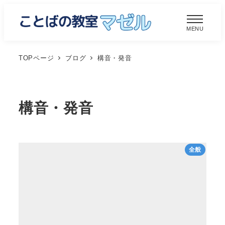
メ
イ
MENU
ン
コ
TOPページ
ブログ
構音・発音
ン
テ
ン
構音・発音
ツ
へ
移
全般
動