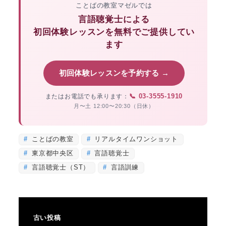
ことばの教室マゼルでは
言語聴覚士による
初回体験レッスンを無料でご提供してい
ます
初回体験レッスンを予約する →
📞 03-3555-1910
またはお電話でも承ります：
月〜土 12:00〜20:30（日休）
ことばの教室
リアルタイムワンショット
東京都中央区
言語聴覚士
言語聴覚士（ST）
言語訓練
古い投稿