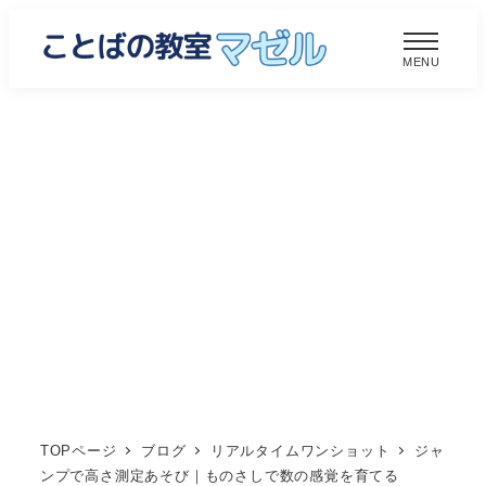
メ
イ
MENU
ン
コ
ン
テ
ン
ツ
へ
移
動
TOPページ
ブログ
リアルタイムワンショット
ジャ
ンプで高さ測定あそび｜ものさしで数の感覚を育てる