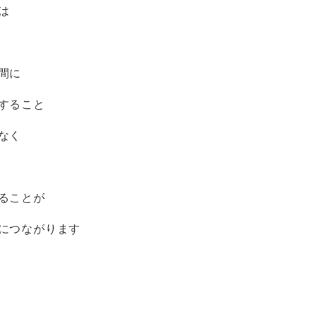
は
間に
すること
なく
ることが
につながります