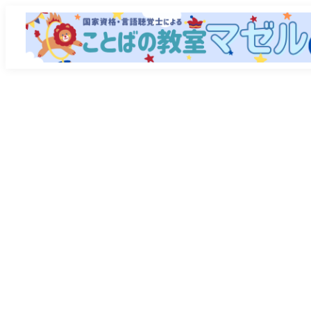
メ
イ
ン
コ
ン
テ
ン
ツ
へ
移
動