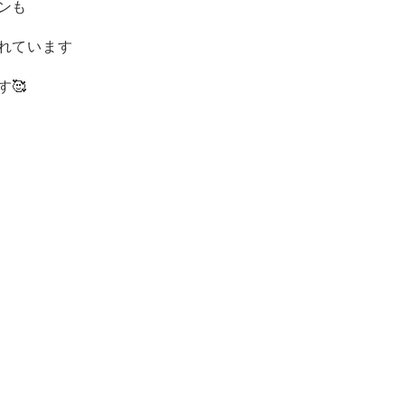
ンも
れています️
🥰