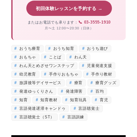
初回体験レッスンを予約する →
📞 03-3555-1910
またはお電話でも承ります：
月〜土 12:00〜20:30（日休）
おうち療育
おうち知育
おうち遊び
おもちゃ
ことば
わん天
わん天とめざせワンステップ
児童発達支援
幼児教育
手作りおもちゃ
手作り教材
放課後等デイサービス
療育
療育グッズ
発達ゆっくりさん
発達障害
百均
知育
知育教材
知育玩具
育児
言語発達遅滞キャンドゥ
言語聴覚士
言語聴覚士（ST）
言語訓練