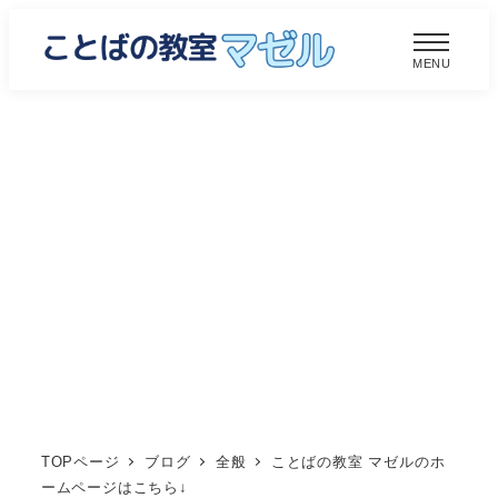
メ
イ
MENU
ン
コ
ン
テ
ン
ツ
へ
移
動
TOPページ
ブログ
全般
ことばの教室 マゼルのホ
ームページはこちら↓