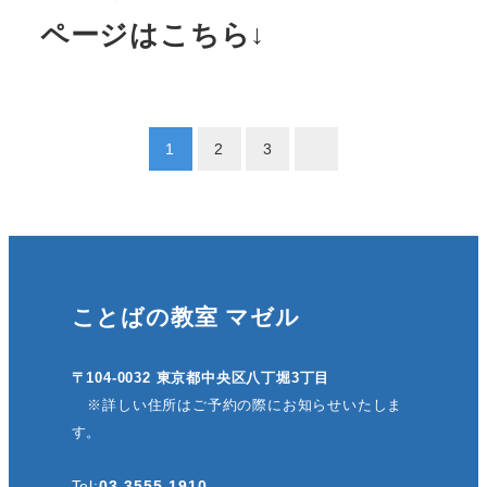
ページはこちら↓
投
1
2
3
稿
の
ペ
ことばの教室 マゼル
ー
ジ
〒104-0032 東京都中央区八丁堀3丁目
※詳しい住所はご予約の際にお知らせいたしま
送
す。
り
Tel:
03-3555-1910