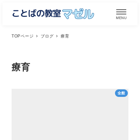
メ
イ
MENU
ン
コ
TOPページ
ブログ
療育
ン
テ
ン
療育
ツ
へ
移
全般
動